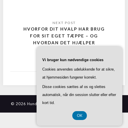
HVORFOR DIT HVALP HAR BRUG
FOR SIT EGET TÆPPE – OG
HVORDAN DET HJÆLPER
TRÆNINGEN
Vi bruger kun nødvendige cookies
Cookies anvendes udelukkende for at sikre,
at hjemmesiden fungerer korrekt.
Disse cookies sættes af os og slettes
automatisk, når din session slutter eller efter
kort tid.
© 2026 Hundedækkener.dk
| Theme by
SuperbThemes
OK
CVR 37407739