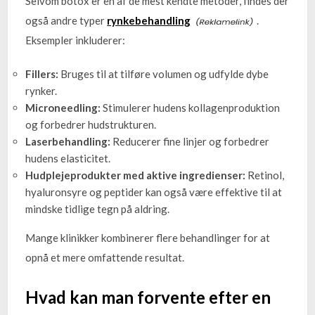
Selvom botox er en af de mest kendte metoder, findes der
også andre typer
rynkebehandling
.
Eksempler inkluderer:
Fillers:
Bruges til at tilføre volumen og udfylde dybe
rynker.
Microneedling:
Stimulerer hudens kollagenproduktion
og forbedrer hudstrukturen.
Laserbehandling:
Reducerer fine linjer og forbedrer
hudens elasticitet.
Hudplejeprodukter med aktive ingredienser:
Retinol,
hyaluronsyre og peptider kan også være effektive til at
mindske tidlige tegn på aldring.
Mange klinikker kombinerer flere behandlinger for at
opnå et mere omfattende resultat.
Hvad kan man forvente efter en