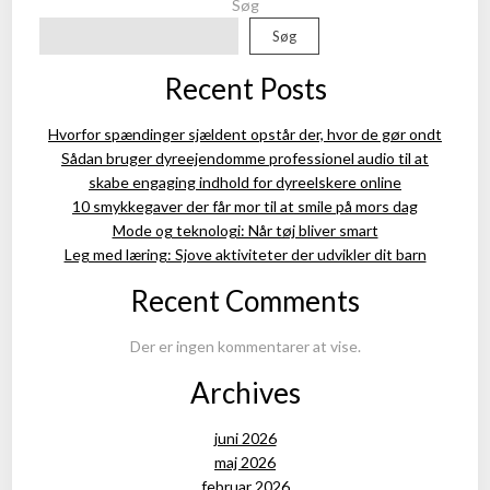
Søg
Søg
Recent Posts
Hvorfor spændinger sjældent opstår der, hvor de gør ondt
Sådan bruger dyreejendomme professionel audio til at
skabe engaging indhold for dyreelskere online
10 smykkegaver der får mor til at smile på mors dag
Mode og teknologi: Når tøj bliver smart
Leg med læring: Sjove aktiviteter der udvikler dit barn
Recent Comments
Der er ingen kommentarer at vise.
Archives
juni 2026
maj 2026
februar 2026