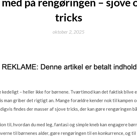
 med på rengøringen – sjove o
tricks
oktober 2, 2025
kedeligt – heller ikke for børnene. Tværtimod kan det faktisk blive 
hvis man griber det rigtigt an. Mange forældre kender nok til kampen 
digvis findes der masser af sjove tricks, der kan gøre rengøringen b
tion til, hvordan du med leg, fantasi og simple kneb kan engagere børn
gaverne til børnenes alder, gøre rengøringen til en konkurrence, og ti