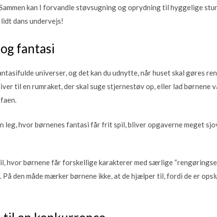
Sammen kan I forvandle støvsugning og oprydning til hyggelige stun
lidt dans undervejs!
og fantasi
fantasifulde universer, og det kan du udnytte, når huset skal gøres ren
er til en rumraket, der skal suge stjernestøv op, eller lad børnene 
faen.
n leg, hvor børnenes fantasi får frit spil, bliver opgaverne meget sj
l, hvor børnene får forskellige karakterer med særlige “rengøringsevn
 På den måde mærker børnene ikke, at de hjælper til, fordi de er opsl