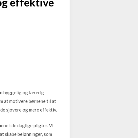
g effektive
en hyggelig og lærerig
om at motivere børnene til at
åde sjovere og mere effektiv.
ene i de daglige pligter. Vi
l at skabe belønninger, som