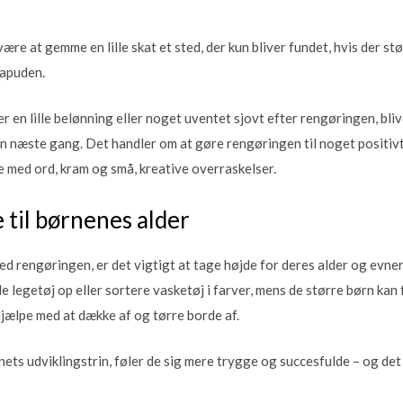
re at gemme en lille skat et sted, der kun bliver fundet, hvis der st
fapuden.
r en lille belønning eller noget uventet sjovt efter rengøringen, bl
 igen næste gang. Det handler om at gøre rengøringen til noget positiv
 med ord, kram og små, kreative overraskelser.
 til børnenes alder
ed rengøringen, er det vigtigt at tage højde for deres alder og evne
mle legetøj op eller sortere vasketøj i farver, mens de større børn ka
hjælpe med at dække af og tørre borde af.
ets udviklingstrin, føler de sig mere trygge og succesfulde – og det ø