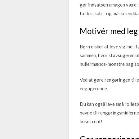
gør indsatsen umagen værd. 
fællesskab – og måske endda 
Motivér med leg 
Børn elsker at leve sig ind i 
sammen, hvor støvsugeren bliv
nullermænds-monstre bag so
Ved at gøre rengøringen til e
engagerende.
Du kan også lave små rollespi
navne til rengøringsmidlerne.
huset rent!