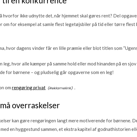
 til en konkurrence
så hvorfor ikke udnytte det, når hjemmet skal gøres rent? Del opgave
om for eksempel at samle flest legetøjsbiler på tid eller tørre flest 
a, hvor dagens vinder får en lille præmie eller blot titlen som “Uge
en leg, hvor alle kæmper på samme hold eller mod hinanden på en sjov
e for børnene – og pludselig går opgaverne som en leg!
ion om
rengøring privat
.
små overraskelser
elser kan gøre rengøringen langt mere motiverende for børnene. De
k med en hyggestund sammen, et ekstra kapitel af godnathistorien ell