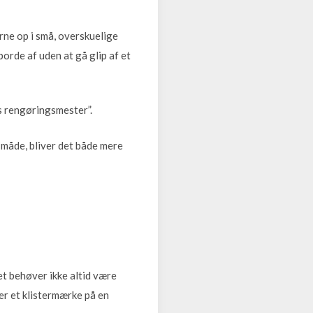
rne op i små, overskuelige
borde af uden at gå glip af et
ns rengøringsmester”.
 måde, bliver det både mere
t behøver ikke altid være
er et klistermærke på en