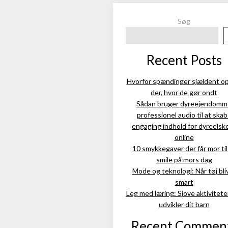
Søg
Recent Posts
Hvorfor spændinger sjældent op
der, hvor de gør ondt
Sådan bruger dyreejendomm
professionel audio til at ska
engaging indhold for dyreelsk
online
10 smykkegaver der får mor til
smile på mors dag
Mode og teknologi: Når tøj bli
smart
Leg med læring: Sjove aktivitete
udvikler dit barn
Recent Commen