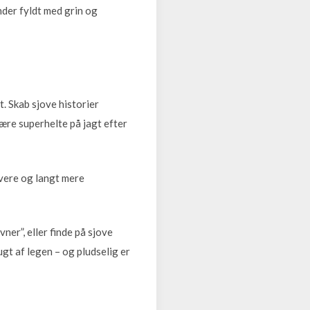
der fyldt med grin og
t. Skab sjove historier
være superhelte på jagt efter
overe og langt mere
er”, eller finde på sjove
ugt af legen – og pludselig er