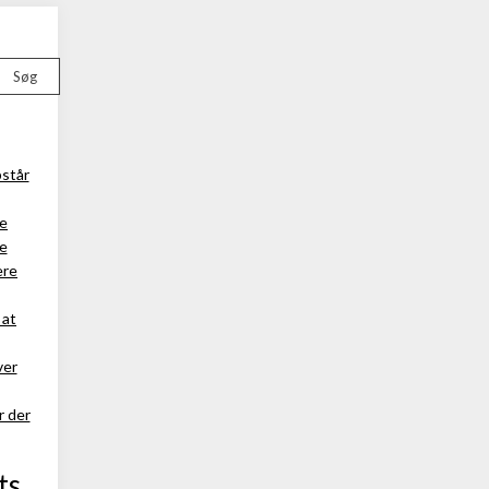
Søg
står
e
be
ere
 at
ver
r der
ts